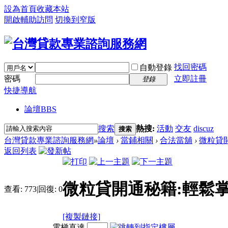
設為首頁
收藏本站
開啟輔助訪問
切換到窄版
找回密碼
自動登錄
密碼
立即註冊
登錄
快捷導航
論壇
BBS
搜索
熱搜:
活動
交友
discuz
搜索
台灣貸款專業諮詢服務網
»
論壇
›
當鋪相關
›
合法當舖
›
微粒貸開
返回列表
微粒貸開通秘籍:輕鬆掌
查看:
773
|
回復:
0
[複製鏈接]
電梯直達