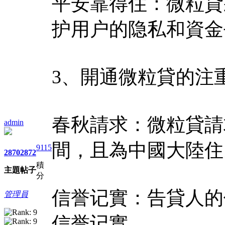
平安靠得住：微粒貸
护用户的隐私和資金
3、開通微粒貸的注
春秋請求：微粒貸請求
admin
間，且為中國大陸住
9115
2870
2872
積
主題
帖子
分
信誉记實：告貸人的
管理員
信誉记實。