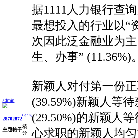
据1111人力银行查
最想投入的行业以“资
次因此泛金融业为主的“
生、办事” (11.36%)
新颖人对付第一份正
(39.59%)新颖人等
admin
(29.50%)的新颖人
9115
2870
2872
積
心求职的新颖人均匀等
主題
帖子
分