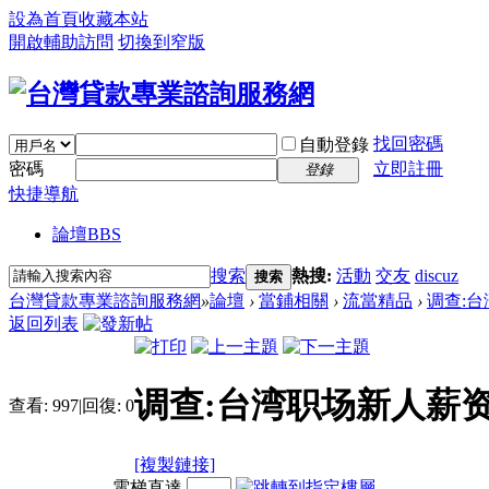
設為首頁
收藏本站
開啟輔助訪問
切換到窄版
找回密碼
自動登錄
密碼
立即註冊
登錄
快捷導航
論壇
BBS
搜索
熱搜:
活動
交友
discuz
搜索
台灣貸款專業諮詢服務網
»
論壇
›
當鋪相關
›
流當精品
›
调查:台
返回列表
调查:台湾职场新人薪资
查看:
997
|
回復:
0
[複製鏈接]
電梯直達