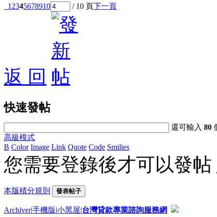
1
2
3
4
5
6
7
8
9
10
/ 10 頁
下一頁
返 回
快速發帖
還可輸入
80
高級模式
B
Color
Image
Link
Quote
Code
Smilies
您需要登錄後才可以發帖
本版積分規則
發表帖子
Archiver
|
手機版
|
小黑屋
|
台灣貸款專業諮詢服務網