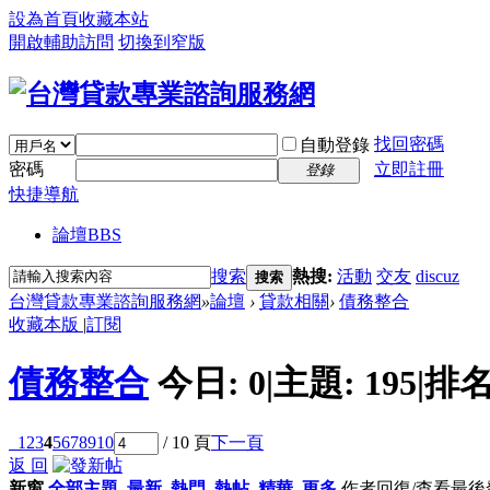
設為首頁
收藏本站
開啟輔助訪問
切換到窄版
找回密碼
自動登錄
密碼
立即註冊
登錄
快捷導航
論壇
BBS
搜索
熱搜:
活動
交友
discuz
搜索
台灣貸款專業諮詢服務網
»
論壇
›
貸款相關
›
債務整合
收藏本版
|
訂閱
債務整合
今日:
0
|
主題:
195
|
排名
1
2
3
4
5
6
7
8
9
10
/ 10 頁
下一頁
返 回
新窗
全部主題
最新
熱門
熱帖
精華
更多
作者
回復/查看
最後