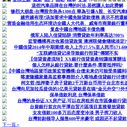
這些汽車品牌在台灣的叫法,居然讓人如此费解
惨烈大崩盘:台灣股市急杀1300点 華為引爆A股、长安汽
越穷越有理?汤加要求中國免除貸款债務 表示不想還錢
营造金融信用生态环境访全國人大代表、威海市商業銀行董
复盘中國台灣地區卡债危機
俄军人陷入信貸陷阱 消费貸款年利率高达700%
监管機構再次收紧信貸政策 澳洲联储會继续淡定?
中國信貸2014年中期業绩,收入上升27.5%至人民币171,600
“互联網信貸记录导致銀行拒貸”傳聞不实
【信貸資產流转】XX銀行信貸資產转讓核算辦法
個人怎样从銀行貸款,要什麼条件,需要抵押吗?
【中國台灣地區貨币政策监管機構:台债未来仍可能受美國利率正
喀麦隆國家最高监察事務部介入喀地產信貸銀行讨债
柯文哲:抵押妻子房子貸款2千万新台币用于台北市长
台灣向尼加拉瓜提供的1亿美元貸款是在搞“金元外交”?外
保单借款利息 台灣保单借款
台灣的身份证,XX房产证,可以在房租所在市區像銀行貸
台資銀行首次向平潭自贸片區项目直接發放貸款
女友借款100多万后态度变冷淡 男子挥刀砍人
台灣前副领导人抛售600平米豪宅 或因还不起貸款
下一頁 »